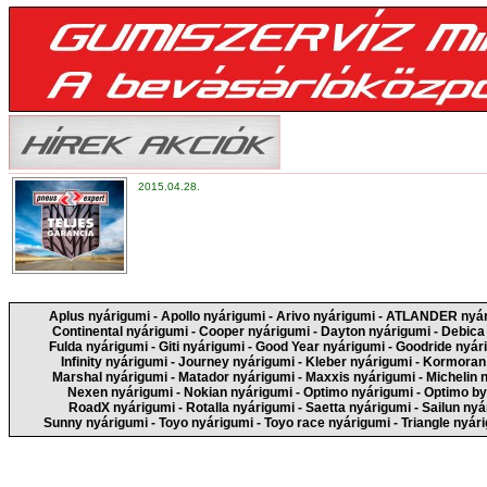
2015.04.28.
Aplus nyárigumi
-
Apollo nyárigumi
-
Arivo nyárigumi
-
ATLANDER nyár
Continental nyárigumi
-
Cooper nyárigumi
-
Dayton nyárigumi
-
Debica
Fulda nyárigumi
-
Giti nyárigumi
-
Good Year nyárigumi
-
Goodride nyár
Infinity nyárigumi
-
Journey nyárigumi
-
Kleber nyárigumi
-
Kormoran 
Marshal nyárigumi
-
Matador nyárigumi
-
Maxxis nyárigumi
-
Michelin 
Nexen nyárigumi
-
Nokian nyárigumi
-
Optimo nyárigumi
-
Optimo by
RoadX nyárigumi
-
Rotalla nyárigumi
-
Saetta nyárigumi
-
Sailun nyá
Sunny nyárigumi
-
Toyo nyárigumi
-
Toyo race nyárigumi
-
Triangle nyár