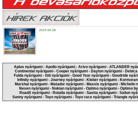
2015.04.28.
Aplus nyárigumi
-
Apollo nyárigumi
-
Arivo nyárigumi
-
ATLANDER nyár
Continental nyárigumi
-
Cooper nyárigumi
-
Dayton nyárigumi
-
Debica
Fulda nyárigumi
-
Giti nyárigumi
-
Good Year nyárigumi
-
Goodride nyár
Infinity nyárigumi
-
Journey nyárigumi
-
Kleber nyárigumi
-
Kormoran 
Marshal nyárigumi
-
Matador nyárigumi
-
Maxxis nyárigumi
-
Michelin 
Nexen nyárigumi
-
Nokian nyárigumi
-
Optimo nyárigumi
-
Optimo by
RoadX nyárigumi
-
Rotalla nyárigumi
-
Saetta nyárigumi
-
Sailun nyá
Sunny nyárigumi
-
Toyo nyárigumi
-
Toyo race nyárigumi
-
Triangle nyár