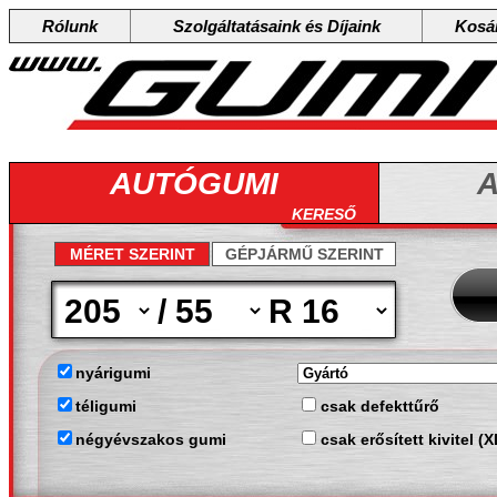
Rólunk
Szolgáltatásaink és Díjaink
Kosá
AUTÓGUMI
A
KERESŐ
MÉRET SZERINT
GÉPJÁRMŰ SZERINT
/
R
nyárigumi
téligumi
csak defekttűrő
négyévszakos gumi
csak erősített kivitel (X