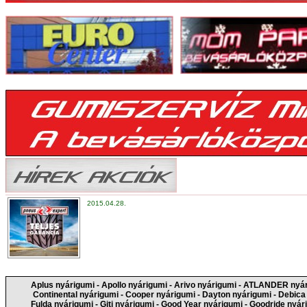
2015.04.28.
Aplus nyárigumi
-
Apollo nyárigumi
-
Arivo nyárigumi
-
ATLANDER nyár
Continental nyárigumi
-
Cooper nyárigumi
-
Dayton nyárigumi
-
Debica
Fulda nyárigumi
-
Giti nyárigumi
-
Good Year nyárigumi
-
Goodride nyár