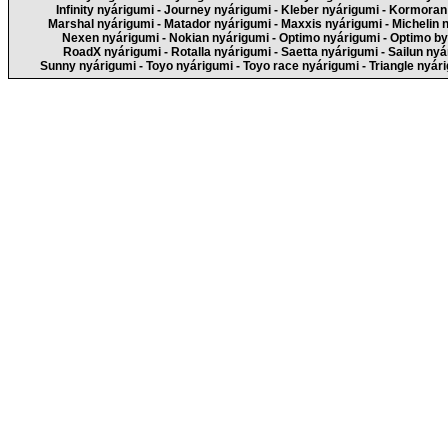
Infinity nyárigumi
-
Journey nyárigumi
-
Kleber nyárigumi
-
Kormoran 
Marshal nyárigumi
-
Matador nyárigumi
-
Maxxis nyárigumi
-
Michelin 
Nexen nyárigumi
-
Nokian nyárigumi
-
Optimo nyárigumi
-
Optimo by
RoadX nyárigumi
-
Rotalla nyárigumi
-
Saetta nyárigumi
-
Sailun nyá
Sunny nyárigumi
-
Toyo nyárigumi
-
Toyo race nyárigumi
-
Triangle nyár