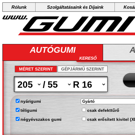
Rólunk
Szolgáltatásaink és Díjaink
Kosá
AUTÓGUMI
A
KERESŐ
MÉRET SZERINT
GÉPJÁRMŰ SZERINT
/
R
nyárigumi
téligumi
csak defekttűrő
négyévszakos gumi
csak erősített kivitel (X