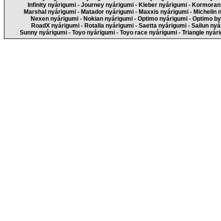
Infinity nyárigumi
-
Journey nyárigumi
-
Kleber nyárigumi
-
Kormoran 
Marshal nyárigumi
-
Matador nyárigumi
-
Maxxis nyárigumi
-
Michelin 
Nexen nyárigumi
-
Nokian nyárigumi
-
Optimo nyárigumi
-
Optimo by
RoadX nyárigumi
-
Rotalla nyárigumi
-
Saetta nyárigumi
-
Sailun nyá
Sunny nyárigumi
-
Toyo nyárigumi
-
Toyo race nyárigumi
-
Triangle nyár