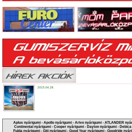
2015.04.28.
Aplus nyárigumi
-
Apollo nyárigumi
-
Arivo nyárigumi
-
ATLANDER nyár
Continental nyárigumi
-
Cooper nyárigumi
-
Dayton nyárigumi
-
Debica
Fulda nyárigumi
-
Giti nyárigumi
-
Good Year nyárigumi
-
Goodride nyár